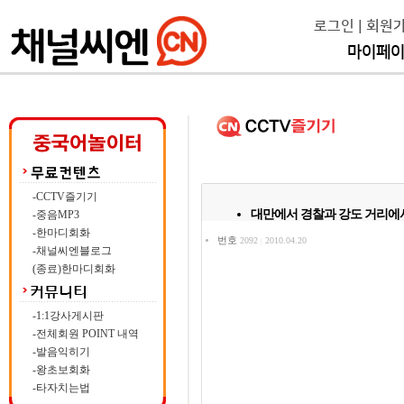
로그인
|
회원
마이페
-CCTV즐기기
대만에서 경찰과 강도 거리에서
-중음MP3
-한마디회화
번호
2092
2010.04.20
|
-채널씨엔블로그
(종료)한마디회화
-1:1강사게시판
-전체회원 POINT 내역
-발음익히기
-왕초보회화
-타자치는법