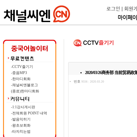
로그인
|
회원
마이페
-CCTV즐기기
2020/03/26商务部 当前
-중음MP3
-한마디회화
번호
9556
2020.03.20
|
-채널씨엔블로그
(종료)한마디회화
-1:1강사게시판
-전체회원 POINT 내역
-발음익히기
-왕초보회화
-타자치는법