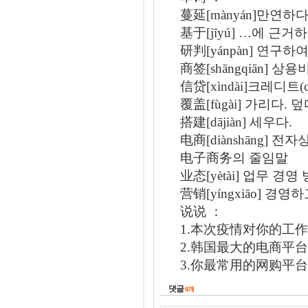
蔓延[mànyán]만연하
基于[jīyú] …에 근거
研判[yánpàn] 연구
商签[shāngqiān]
信贷[xìndài]크레디트(cr
覆盖[fùgài] 가리다. 
搭建[dājiàn] 세우다.
电商[diànshāng] 전자상
电子商务의 줄임말
业态[yètài] 업무 경영
营销[yíngxiāo] 경
说说 ：
1.本次疫情对你的工
2.韩国最大的电商平
3.你最常用的网购平
댓글
0
개