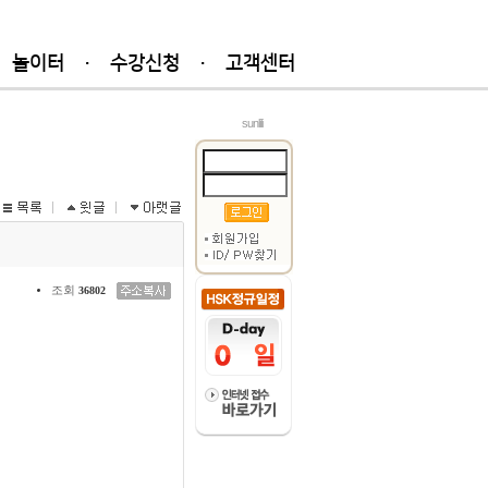
놀이터
·
수강신청
·
고객센터
sunlili
조회
36802