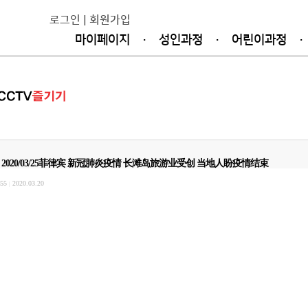
로그인
|
회원가입
마이페이지
·
성인과정
·
어린이과정
·
2020/03/25菲律宾 新冠肺炎疫情 长滩岛旅游业受创 当地人盼疫情结束
55
2020.03.20
|