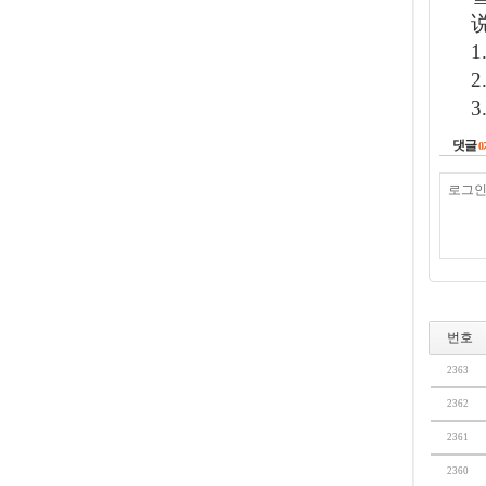
댓글
0
번호
2363
2362
2361
2360