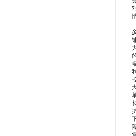
长
抗
下
隔
雪