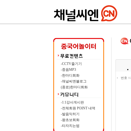
-CCTV즐기기
-중음MP3
-한마디회화
번호
95
-채널씨엔블로그
(종료)한마디회화
-1:1강사게시판
-전체회원 POINT 내역
-발음익히기
-왕초보회화
-타자치는법