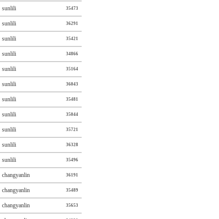
sunlili
35473
sunlili
36291
sunlili
35421
sunlili
34866
sunlili
35164
sunlili
36043
sunlili
35481
sunlili
35044
sunlili
35721
sunlili
36328
sunlili
35496
changyanlin
36191
changyanlin
35489
changyanlin
35653