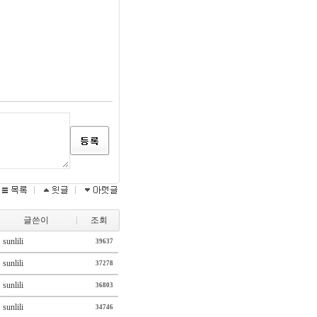
글쓴이
조회
sunlili
39637
sunlili
37278
sunlili
36803
sunlili
34746