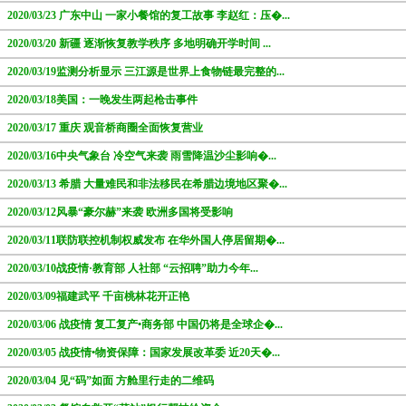
2020/03/23 广东中山 一家小餐馆的复工故事 李赵红：压�...
2020/03/20 新疆 逐渐恢复教学秩序 多地明确开学时间 ...
2020/03/19监测分析显示 三江源是世界上食物链最完整的...
2020/03/18美国：一晚发生两起枪击事件
2020/03/17 重庆 观音桥商圈全面恢复营业
2020/03/16中央气象台 冷空气来袭 雨雪降温沙尘影响�...
2020/03/13 希腊 大量难民和非法移民在希腊边境地区聚�...
2020/03/12风暴“豪尔赫”来袭 欧洲多国将受影响
2020/03/11联防联控机制权威发布 在华外国人停居留期�...
2020/03/10战疫情·教育部 人社部 “云招聘”助力今年...
2020/03/09福建武平 千亩桃林花开正艳
2020/03/06 战疫情 复工复产•商务部 中国仍将是全球企�...
2020/03/05 战疫情•物资保障：国家发展改革委 近20天�...
2020/03/04 见“码”如面 方舱里行走的二维码