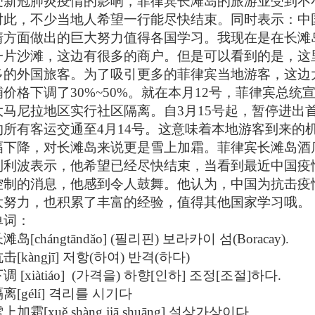
受新冠肺炎疫情的影响，菲律宾长滩岛的旅游业受到不
对此，不少当地人希望一行能尽快结束。同时表示：中
情方面做出的巨大努力值得各国学习。我现在是在长滩
一片沙滩，这边有很多的商户。但是可以看到的是，这
多的外国旅客。为了吸引更多的菲律宾当地游客，这边
铺价格下调了30%~50%。就在本月12号，菲律宾总统
大马尼拉地区实行社区隔离。自3月15号起，暂停进出
的所有客运交通至4月14号。这意味着本地游客到来的
幅下降，对长滩岛来说更是雪上加霜。菲律宾长滩岛酒
利利波表示，他希望已经尽快结束，当看到最近中国疫
控制的消息，他感到令人鼓舞。他认为，中国为抗击疫
大努力，也积累了丰富的经验，值得其他国家学习哦。
单词：
滩岛[chángtāndǎo] (필리핀) 보라카이 섬(Boracay).
击[kàngjī] 저항(하여) 반격(하다)
调 [xiàtiáo] (가격을) 하향[인하] 조정[조절]하다.
离[gélí] 격리를 시기다
上加霜[xuě shàng jiā shuāng] 설상가상이다