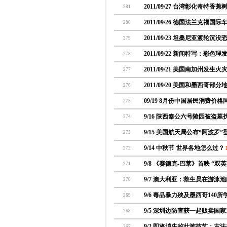
2011/09/27 台湾彰化奇特香
281
2011/09/26 德国法兰克福国
280
2011/09/23 坦桑尼亚渡轮沉没
279
2011/09/22 新闻特写：彩
278
2011/09/21 美国南加州发生
277
2011/09/20 美国和墨西哥
276
09/19 8月份中国居民消费价格
275
9/16 陕西秦公六号陵园被盗墓扰
274
9/15 美国航天局公布“阿波罗
273
9/14 中秋节 世界各地怎么过？
[
272
9/8 《赛德克-巴莱》首映 “
271
9/7 澳大利亚：救生员在游泳
270
9/6 毒品暴力殃及墨西哥140
269
9/5 深圳边防查获一起贩卖国
268
9/2 即将消失的壮族技艺：古
267