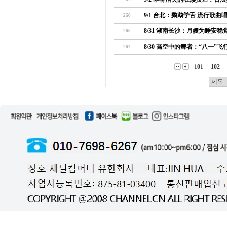
9/1 台北：鹦鹉学舌 流行歌曲
266
8/31 湖南长沙：月嫂为睡安稳
265
8/30 高空中的舞者：“八一”飞
264
101
102