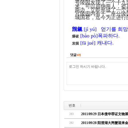
号陵园发现了一个十九
米，可以容纳两人，盗
两边，立即形成了一个
宫陵园内有十二座分陵
城国君，迄今为止进行
觊觎
[jì yú]
얻기를 희망
[bào pò]
폭파하다.
爆破
[fā jué]
캐내다.
发掘
댓글
0
개
번호
2011/09/29 日本侵华罪证文
283
2011/09/28 阳澄湖大闸蟹迎
282