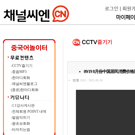
로그인
|
회원
마이페
-CCTV즐기기
09/19 8月份中国居民消费价格
-중음MP3
-한마디회화
번호
3515
2011.09.18
|
-채널씨엔블로그
(종료)한마디회화
-1:1강사게시판
-전체회원 POINT 내역
-발음익히기
-왕초보회화
-타자치는법