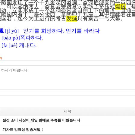
号陵园发现了一个十九米深的盗洞。盗洞底部高约一点四
米，可以容纳两人，盗墓者曾对墓穴实施了挤压式
爆破
，
两边，立即形成了一个容纳盗墓者自由上下的通道，直通
宫陵园内有十二座分陵园，墓葬四十九座，其中埋葬着在
城国君，迄今为止进行的考古
发掘
只有秦宫一号大幕。
觎
[jì yú]
얻기를 희망하다. 얻기를 바라다
[bào pò]
폭파하다.
[fā jué]
캐내다.
개
제목
설전 소비 시장이 세일 판매로 주류를 이뤘습니다
기차표 암표상 엄중처벌!!