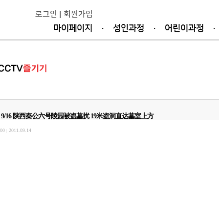
로그인
|
회원가입
마이페이지
·
성인과정
·
어린이과정
·
9/16 陕西秦公六号陵园被盗墓扰 19米盗洞直达墓室上方
00
2011.09.14
|