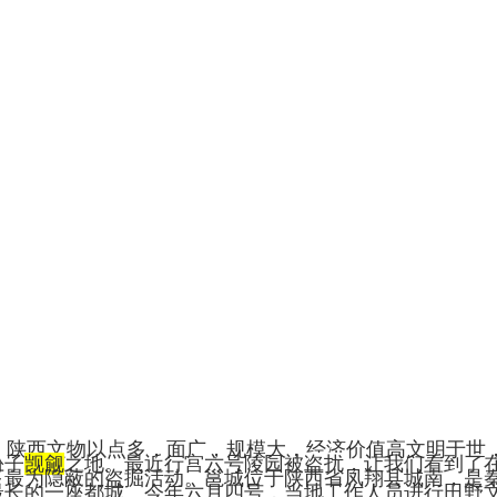
陕西文物以点多，面广，规模大，经济价值高文明于世
份子
觊觎
之地。最近行宫六号陵园被
盗扰
，让我们看到了
下最为隐蔽的盗掘活动。邕城位于陕西省凤翔县城南，是
最长的一座都城。今年六月四号，当地工作人员进行田野