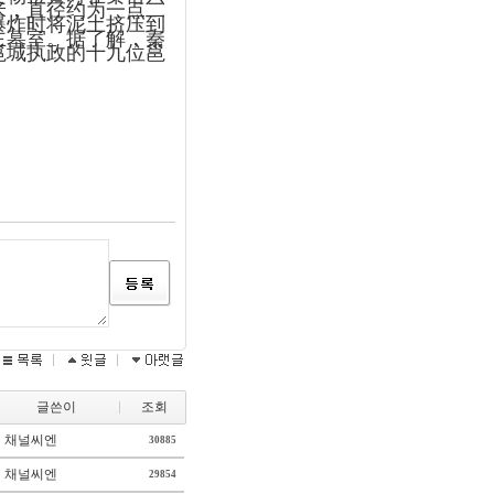
米，直径约为一点二
爆炸时将泥土挤压到
主墓室。据了解，秦
邕城执政的十九位邕
글쓴이
조회
채널씨엔
30885
채널씨엔
29854