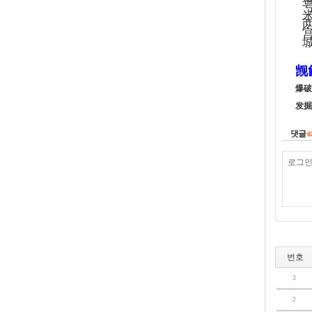
觊
爆破
发掘
댓글
0
번호
3
2