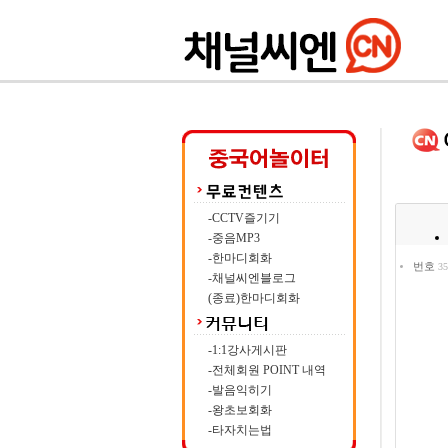
-CCTV즐기기
-중음MP3
-한마디회화
번호
35
-채널씨엔블로그
(종료)한마디회화
-1:1강사게시판
-전체회원 POINT 내역
-발음익히기
-왕초보회화
-타자치는법