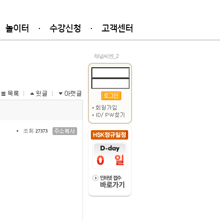
놀이터
·
수강신청
·
고객센터
채널씨엔_2
조회
27373