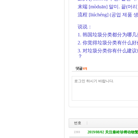
末端
[mòduān]
말미
.
끝
(
머리
流程
[liúchéng]
(
공업
제품
说说：
1.
韩国垃圾分类都分为哪几
2. 你觉得垃圾分类有什么好
3. 对垃圾分类你有什么建
？
댓글
0
개
번호
2019/08/02 关注秦岭珍稀动
2203