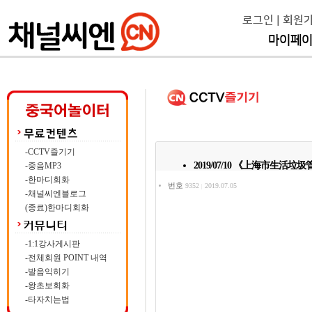
로그인
|
회원
마이페
-CCTV즐기기
2019/07/10 《上海市生活
-중음MP3
-한마디회화
번호
9352
2019.07.05
|
-채널씨엔블로그
(종료)한마디회화
-1:1강사게시판
-전체회원 POINT 내역
-발음익히기
-왕초보회화
-타자치는법