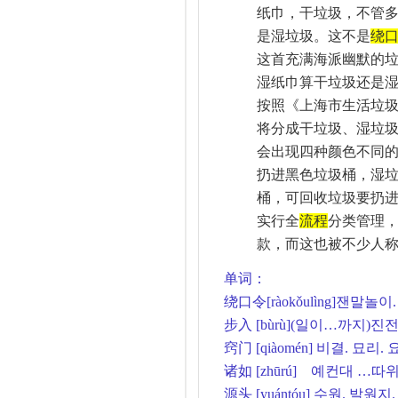
纸巾，干垃圾，不管
是湿垃圾。这不是
绕
这首充满海派幽默的
湿纸巾算干垃圾还是
按照《上海市生活垃
将分成干垃圾、湿垃
会出现四种颜色不同
扔进黑色垃圾桶，湿
桶，可回收垃圾要扔
实行全
流程
分类管理
款，而这也被不少人称
单词：
绕口令
[ràokǒulìng]
잰말놀이
.
步入
[bùrù](
일이
…
까지
)
진
窍门
[qiàomén]
비결
.
묘리
.
诸如
[zhūrú]
예컨대
…
따
源头
[yuántóu]
수원
.
발원지