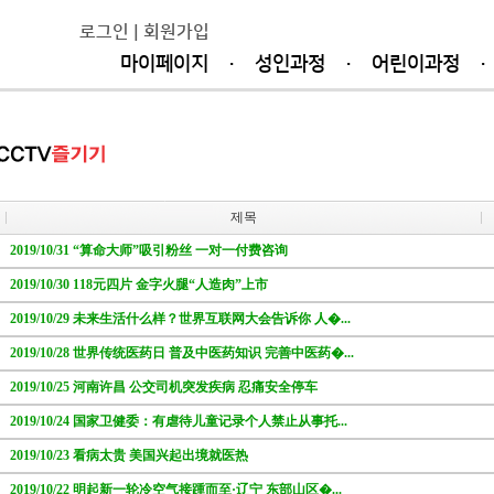
로그인
|
회원가입
마이페이지
·
성인과정
·
어린이과정
·
제목
2019/10/31 “算命大师”吸引粉丝 一对一付费咨询
2019/10/30 118元四片 金字火腿“人造肉”上市
2019/10/29 未来生活什么样？世界互联网大会告诉你 人�...
2019/10/28 世界传统医药日 普及中医药知识 完善中医药�...
2019/10/25 河南许昌 公交司机突发疾病 忍痛安全停车
2019/10/24 国家卫健委：有虐待儿童记录个人禁止从事托...
2019/10/23 看病太贵 美国兴起出境就医热
2019/10/22 明起新一轮冷空气接踵而至·辽宁 东部山区�...