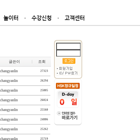
놀이터
·
수강신청
·
고객센터
글쓴이
조회
changyanlin
27323
changyanlin
26294
changyanlin
25805
changyanlin
26024
changyanlin
25560
changyanlin
24886
changyanlin
25262
changyanlin
25719