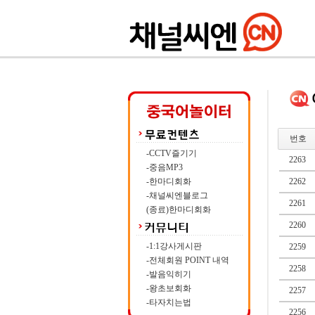
번호
-CCTV즐기기
2263
-중음MP3
-한마디회화
2262
-채널씨엔블로그
2261
(종료)한마디회화
2260
-1:1강사게시판
2259
-전체회원 POINT 내역
2258
-발음익히기
-왕초보회화
2257
-타자치는법
2256