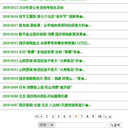
2019/10/21 2020年度公务员招考报名启动
2019/10/18 佳节又重阳·第七个法定“老年节” 国家将�...
2019/10/17 新加坡 梁咏晨：从学做肉骨茶到钻研意大利�...
2019/10/16 数字盘点国庆假期·消费 国庆档电影票房累�...
2019/10/15 国庆假期盘点 全国零售和餐饮销售额1.52万亿...
2019/10/14 今日“寒露” 多地迎初雪·吉林 “寒露”再�...
2019/10/11 山西晋城 铁花绽放不夜天 “火树银花”庆�...
2019/10/11 山西晋城 铁花绽放不夜天 “火树银花”庆�...
2019/10/10 国庆假期第四天·景区：福建 武夷山：“夜�...
2019/10/09 日本 消费税上涨 民众消费“被升级”
2019/10/08 北京 国庆阅兵部队开始撤离归建
2019/10/07 国庆假期·出游 北京 八达岭5天接待游客超25�...
1
2
3
4
5
6
7
8
9
10