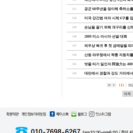
공군 60주년을 맞이해 축하쇼를
151
미국 강간범 여자 시체 6구를 
150
손님을 끌기 위해 개구리를 산
149
2009 미스 아시아 선발 대회
148
려우샹 복귀 후 첫 금매달을 따
147
산동 랴우청에서 짝퉁 자동차를
146
밧줄 타기 일인자 阿迪力는 400
145
대만에서 경찰과 강도 거리에서 
144
111
11