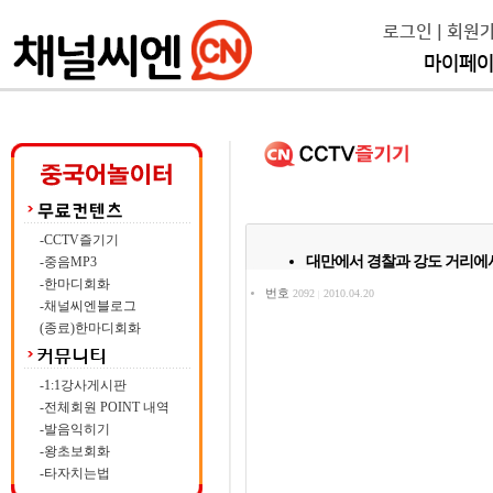
로그인
|
회원
마이페
-CCTV즐기기
대만에서 경찰과 강도 거리에서
-중음MP3
-한마디회화
번호
2092
2010.04.20
|
-채널씨엔블로그
(종료)한마디회화
-1:1강사게시판
-전체회원 POINT 내역
-발음익히기
-왕초보회화
-타자치는법