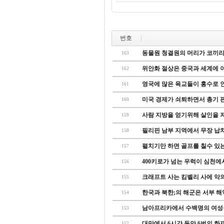
번호
동물원 청결원의 머리가 코끼리
163
위안화 절상은 중국과 세계에 
162
영국에 많은 육교들이 홍수로 인해
161
미국 경제가 쇠퇴하면서 총기 
160
사람 지방을 얻기위해 살인을 
159
필리핀 남부 지역에서 무장 납
158
펼치기만 하면 골프를 칠수 있는 
157
400키로가 넘는 우럭이 심천에서
156
크래프트 사는 킴벨리 사에 악의
155
한국과 북한;의 해군은 서부 해역
154
남아프리카에서 수백명의 여성들
153
대만에서 6시간 동안 6번의 화재
152