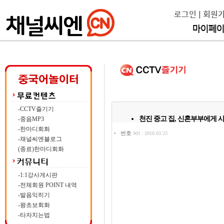
로그인
|
회원
마이페
-CCTV즐기기
천진 중고 집, 신혼부부에게 
-중음MP3
-한마디회화
번호
901
2010.03.23
|
-채널씨엔블로그
(종료)한마디회화
-1:1강사게시판
-전체회원 POINT 내역
-발음익히기
-왕초보회화
-타자치는법