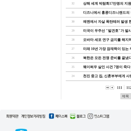
상해 세계 박람회17만명의 지원자
32
디즈니에서 홍콩디즈니랜드의 확
31
예멘에서 자살 폭탄테러 발생 
30
미국이 우주선 "발견호"가 발사 
29
오바마 세포 연구 금지를 해지
28
미래 10년 가장 잠재력이 있는 주
27
북한은 모든 전쟁 준비를 끝냈
26
꿰이쩌우 살인 사건 7명이 죽다
25
천진 중고 집, 신혼부부에게 사
24
111
11