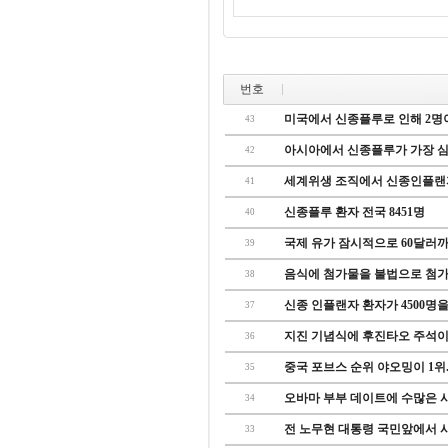
번호
미국에서 신종플루로 인해 2명이.
43
아시아에서 신종플루가 가장 심한
42
세계위생 조직에서 신종인플랜자
41
신종플루 환자 전국 8451명
40
국제 유가 잠시적으로 60달러까지
39
음식에 첨가물을 불법으로 첨가하
38
신종 인플랜자 환자가 4500명을 
37
지진 기념식에 후진타오 주석
36
중국 포브스 순위 야오밍이 1위..
35
오바마 부부 데이트에 수많은 사
34
전 노무현 대통령 국민앞에서 사과
33