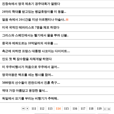
진창속에서 영국 제초기 경주대회가 열렸다
24마리 학대를 받고있는 벵갈호랑이를 미 동물...
얼음 속에서 24시간을 지낸 아르헨티나 마술사..
[1]
미국 국적인 테러리스트 7명을 체포 하였다
그리스와 스폐인에서는 헬기에서 물을 뿌려 산불..
중국과 에콰도르는 10억달러의 석유를 .....
측근에 의하면 프랑스 대통령 사코지는 다이어트....
인도 첫 핵 잠수함을 자체개발 하였다
미 우주비행사가 처음으로 우주에서 걸어...
영국여왕은 백조를 세는 행사를 참여...
5000명의 선수들이 핀란드에서 진흙 축구....
역대 가장 아름답고 웅장한 월식....
독일에서 묘기를 부리는 비행기가 추락해..
111
112
113
114
115
116
117
118
119