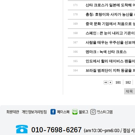
산타 크로스가 일본에 도착해 
171
총칭: 호랑이와 사자가 농산물
170
중국 문화 기업에서 처음으로 성
169
스폐인 : 큰 눈이 내리고 기온이
168
사람을 태우는 우주선을 선보여 새
167
덴마크 : 녹색 산타 크로스
166
인도에서 할리 데이비스 팬들이
165
브라질 범죄단이 지하 동굴을 파서 
164
101
102