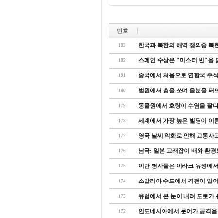
번호
한국과 북한의 해역 쟁의중 북한이 
183
스폐인 수상은 "미스터 빈"을 닮
182
중국에서 처음으로 연합국 주석 
181
법원에서 총을 쏘며 울분을 터
180
동물원에서 호랑이 수염을 팔
179
세계에서 가장 높은 빌딩이 이
178
영국 날씨 악화로 인해 교통사고
177
남극: 일본 고래잡이 배와 환경
176
이란 병사들은 이라크 유정에서
175
소말리아 수도에서 격전이 일어나
174
유럽에서 큰 눈이 내려 도로가 
173
인도네시아에서 문어가 공격을 당
172