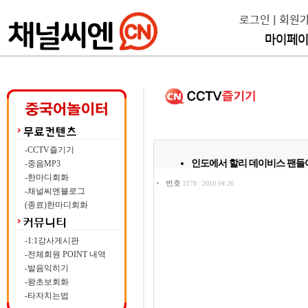
로그인
|
회원
마이페
-CCTV즐기기
인도에서 할리 데이비스 팬들
-중음MP3
-한마디회화
번호
2178
2010.04.26
|
-채널씨엔블로그
(종료)한마디회화
-1:1강사게시판
-전체회원 POINT 내역
-발음익히기
-왕초보회화
-타자치는법