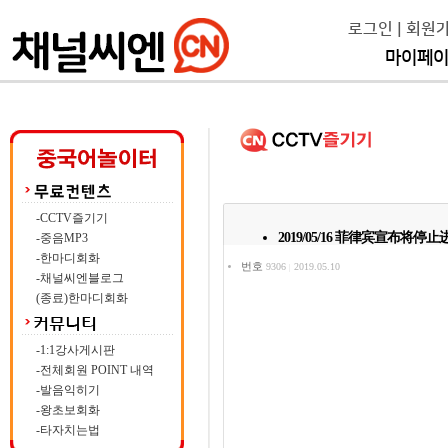
로그인
|
회원
마이페
-CCTV즐기기
2019/05/16 菲律宾宣布将
-중음MP3
-한마디회화
번호
9306
2019.05.10
|
-채널씨엔블로그
(종료)한마디회화
-1:1강사게시판
-전체회원 POINT 내역
-발음익히기
-왕초보회화
-타자치는법