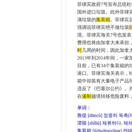
菲律宾政府
7
号宣布总统杜
国外进口垃圾。此外菲律
满垃圾的
集装箱
。菲律宾
强调说菲律宾绝不做垃圾
境。菲律宾海关
7
号也发表
费用也将由加拿大来承担
时
几周的时间，因此加拿
2013
年到
2014
年间，一家
目前，已有
34
个集装箱的
港口。菲律宾海关表示，
箱中却装有大量电子产品
违反了《巴塞尔公约》。
在
遏制
越境转移危险废料
单词：
敦促
[dūncù]
정중히
독촉
[
滞留
[zhìliú]
체류하다
.
체
集装箱
[jízhuāngxiāng]
컨