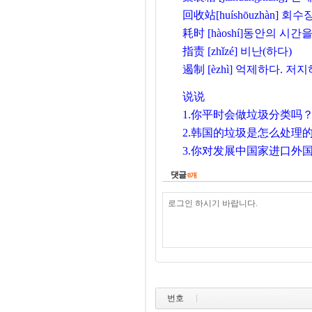
回收站
[huíshōuzhàn]
회수
耗时
[hàoshí]
동안의
시간
指责
[zhǐzé]
비난
(
하다
)
遏制
[èzhì]
억제하다
.
저지
说说
1.你平时会做垃圾分类吗
2.韩国的垃圾是怎么处理
3.你对发展中国家进口外
댓글
0
개
번호