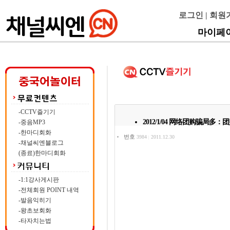
로그인
|
회원
마이페
-CCTV즐기기
2012/1/04 网络团购骗局
-중음MP3
-한마디회화
번호
3984
2011.12.30
|
-채널씨엔블로그
(종료)한마디회화
-1:1강사게시판
-전체회원 POINT 내역
-발음익히기
-왕초보회화
-타자치는법