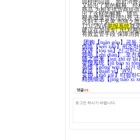
同样的问题。面对消费
又给出了新的解释。经
商品
为相关供货商提供
出了这样的解释。随后
梭表做退货处理以外
还
达到五千多家
而随之而
12315
投诉
举报系统
就
建议在加强专门针对网
有效监管手段
保障消费
团购【
tuán gòu
】
공동
伪造【
wěi zào
】
위조하
投诉【
tóu sù
】
신고하
致电【
zhì diàn
】
..
로전
随之而来【
suí zhī ér lái
举报系统【
j
ǔ
bào xì t
ǒ
n
恭维【
gōng wéi
】
삼가 
权益【
quán yì
】
권익
妥协【
tu
ǒ
xié
】
타협하
精挑细选【
j
ī
ng ti
ā
o xì x
댓글
0
개