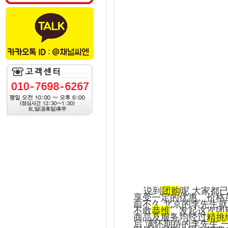
说到
团购
呢
大家都
享受一定的优惠。价格
前不久
北京的李先生就
不敢
恭维
。发起这次团
商品及服务均经过
精挑
后
满怀期待的李先生