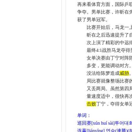
再来看体育方面，国际乒
争夺。男单比赛，许昕在
获了男单
冠军
。
比赛开始后，马龙一
昕在之后迅速提升了
次上演了精彩的中远
最终4:1战胜马龙夺
女单决赛由丁宁对阵
多变，更能调动对方
没法给陈梦造成
威胁
局比赛就像整场比赛
又丢两局。虽然第四
量速度适中，很快再
击败
丁宁，夺得女单
单词：
巡回赛
[xún huí sài]투어대
连赢
[liányíng] 연승(連勝)(