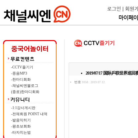
로그인
|
회원
마이페
-CCTV즐기기
2019/07/17 国际乒联世
-중음MP3
-한마디회화
번호
9358
2019.07.12
|
-채널씨엔블로그
(종료)한마디회화
-1:1강사게시판
-전체회원 POINT 내역
-발음익히기
-왕초보회화
-타자치는법