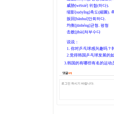
威胁
[wēixié]
위협(하다).
缩影
[suōyǐng]축도(縮圖).
扳回
[bānhuí]만회하다.
均衡
[jūnhéng]균형. 평형
击败
[jībài]쳐부수다
说说：
1.
你对乒乓球感兴趣吗？
2.觉得韩国乒乓球发展的
3.
韩国的有哪些有名的运动
댓글
0
개