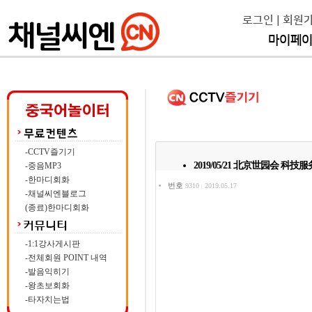
로그인
|
회원
마이페
-CCTV즐기기
2019/05/21 北京世园会 科技
-중음MP3
-한마디회화
번호
9310
2019.05.17
|
-채널씨엔블로그
(종료)한마디회화
-1:1강사게시판
-전체회원 POINT 내역
-발음익히기
-왕초보회화
-타자치는법