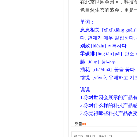
在北京世园会园区，科技
色自然生态的盛会，更是
单词：
息息相关
[xī xī xiāng
다.
관계가 매우 밀접하다. 
别致
[biézhì] 독특하다
零碳排
[líng tàn [pǎi] 
藤
[téng] 등나무
插花
[chā//huā] 꽃을 꽂다.
愉悦
[yúyuè] 유쾌하고 기
说说
1
.
你对世园会展示的产品
2
.你对
什么样的科技产品
3.
你觉得哪些科技产品改
댓글
0
개