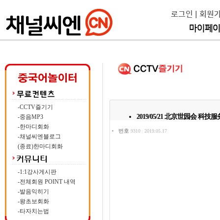
로그인
|
회원
마이페
-CCTV즐기기
2019/05/21 北京世园会 科技
-중음MP3
-한마디회화
번호
9310
2019.05.17
|
-채널씨엔블로그
(종료)한마디회화
-1:1강사게시판
-전체회원 POINT 내역
-발음익히기
-왕초보회화
-타자치는법