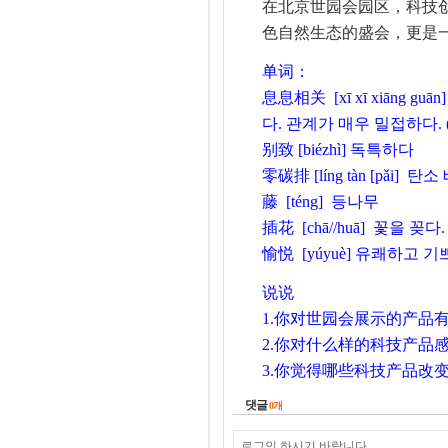
在北京世园会园区，科技
色自然生态的盛会，更是
单词：
息息相关
[xī xī xiāng
다.
관계가 매우 밀접하다. 
别致
[biézhì] 독특하다
零碳排
[líng tàn [pǎi] 
藤
[téng] 등나무
插花
[chā//huā] 꽃을 꽂다.
愉悦
[yúyuè] 유쾌하고 기
说说
1
.
你对世园会展示的产品
2
.你对
什么样的科技产品
3.
你觉得哪些科技产品改
댓글
0
개