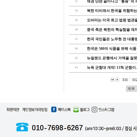
채권 단판 끝이나고 "통용"의 파
51
북한 티비에서 한국을 위협하는 
50
오바마는 미국 최고 법원 법관을.
49
중국 측은 북한의 핵실험을 재차 
48
한국 국민들은 노무현 전 대통령을
47
한국은 500여 식품을 유해 식품
46
뉴질랜드 은행에서 거액을 잘못 
45
뉴욕 군함대 개막! 13척 군함이..
44
111
11