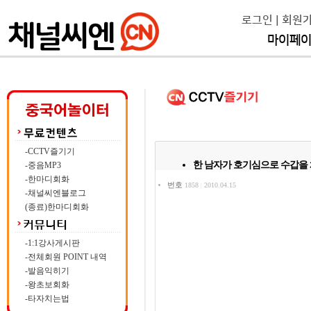
로그인
|
회원
마이페
-CCTV즐기기
한 남자가 호기심으로 수갑을 채
-중음MP3
-한마디회화
번호
1858
2010.04.15
|
-채널씨엔블로그
(종료)한마디회화
-1:1강사게시판
-전체회원 POINT 내역
-발음익히기
-왕초보회화
-타자치는법