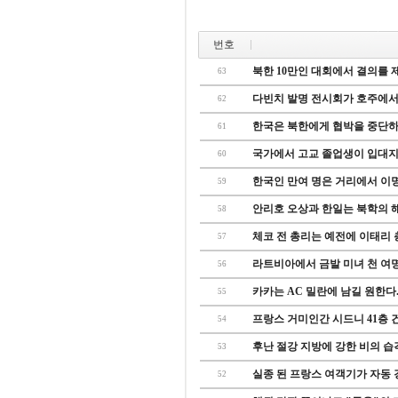
번호
북한 10만인 대회에서 결의를 제재
63
다빈치 발명 전시회가 호주에서 
62
한국은 북한에게 협박을 중단하고
61
국가에서 고교 졸업생이 입대지원
60
한국인 만여 명은 거리에서 이명박
59
안리호 오상과 한일는 북학의 해 
58
체코 전 총리는 예전에 이태리 
57
라트비아에서 금발 미녀 천 여명이 
56
카카는 AC 밀란에 남길 원한다.
55
프랑스 거미인간 시드니 41층 
54
후난 절강 지방에 강한 비의 습격을
53
실종 된 프랑스 여객기가 자동 
52