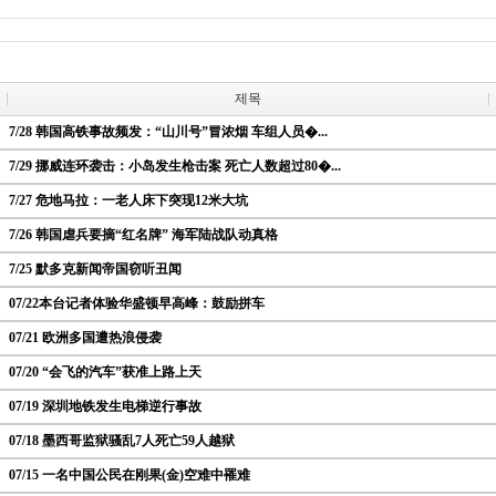
제목
7/28 韩国高铁事故频发：“山川号”冒浓烟 车组人员�...
7/29 挪威连环袭击：小岛发生枪击案 死亡人数超过80�...
7/27 危地马拉：一老人床下突现12米大坑
7/26 韩国虐兵要摘“红名牌” 海军陆战队动真格
7/25 默多克新闻帝国窃听丑闻
07/22本台记者体验华盛顿早高峰：鼓励拼车
07/21 欧洲多国遭热浪侵袭
07/20 “会飞的汽车”获准上路上天
07/19 深圳地铁发生电梯逆行事故
07/18 墨西哥监狱骚乱7人死亡59人越狱
07/15 一名中国公民在刚果(金)空难中罹难