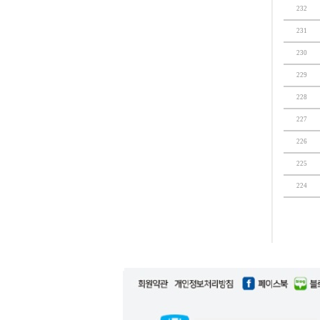
232
231
230
229
228
227
226
225
224