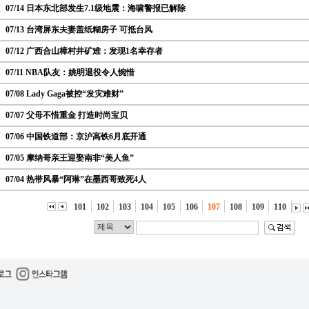
07/14 日本东北部发生7.1级地震：海啸警报已解除
07/13 台湾屏东夫妻盖纸糊房子 可抵台风
07/12 广西合山樟村井矿难：发现1名幸存者
07/11 NBA队友：姚明退役令人惋惜
07/08 Lady Gaga被控“发灾难财”
07/07 父母不惜重金 打造时尚宝贝
07/06 中国铁道部：京沪高铁6月底开通
07/05 摩纳哥亲王迎娶南非“美人鱼”
07/04 热带风暴“阿琳”在墨西哥致死4人
101
102
103
104
105
106
107
108
109
110