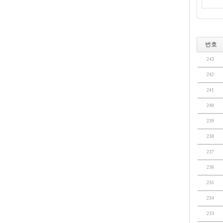
번호
243
242
241
240
239
238
237
236
235
234
233