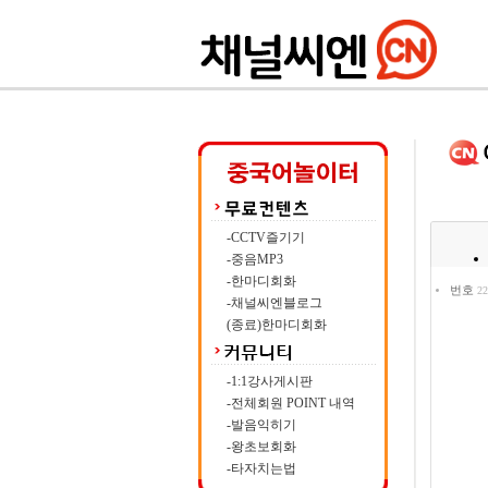
-CCTV즐기기
-중음MP3
-한마디회화
번호
22
-채널씨엔블로그
(종료)한마디회화
-1:1강사게시판
-전체회원 POINT 내역
-발음익히기
-왕초보회화
-타자치는법