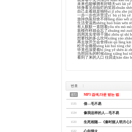
未来也能够拥有好晴天wèi lái yě néng 
转身看见你灿烂的笑容zhuǎn shēn kàn j
自己走着就是独特zì jǐ zǒu zhe jiù s
一步一步也许苦涩yí bù yí bù yě x
放掉伪装别舍不得fàng diào wěi zhuā
生活变温热shēng huó biàn wēn r
有人默默一直陪着yǒu rén mò mòyì 
装模作样就会忘了zhuāng mó zuò yàn
四周其实变得干涸sì zhōu qí shí bià
想要找的多么坎坷xiǎng yào zhǎo de
再去放开怎会舍得zài qù fàng kāi zě
松开会痛彻sōng kāi huì tòng chè
毕竟也深爱着bì jìng yě shēn ài z
当想回头的时候dāng xiǎng huí tóu 
看到了来的入口 往回走kàn dào le lái 
번호
MP3 검색,다운 받는 법
借---毛不易
1535
像我这样的人---毛不易
1534
生死相随---《秦时丽人明月心》
1533
心似烟火
1532