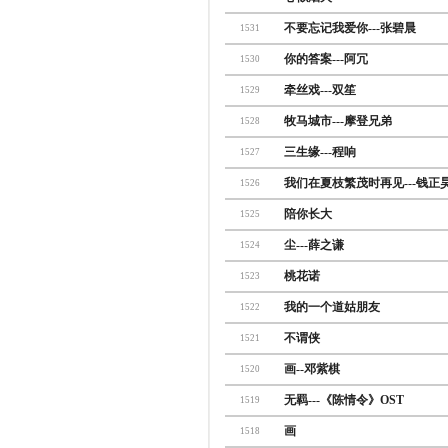
不要忘记我爱你---张碧晨
1531
你的答案---阿冗
1530
牵丝戏---双笙
1529
牧马城市---摩登兄弟
1528
三生缘---程响
1527
我们在夏枝繁茂时再见---钱正
1526
陪你长大
1525
尘---薛之谦
1524
桃花诺
1523
我的一个道姑朋友
1522
不谓侠
1521
画--邓紫棋
1520
无羁---《陈情令》OST
1519
画
1518