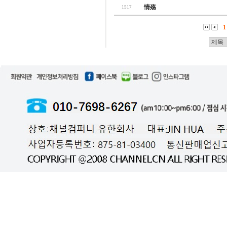
情殇
1517