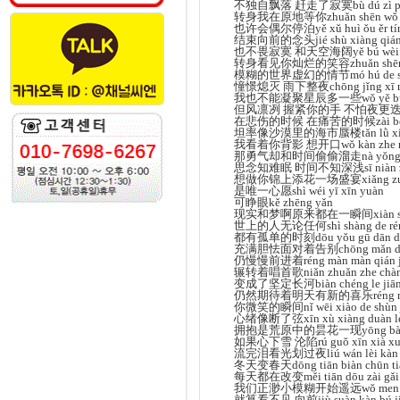
不独自飘落 赶走了寂寞bù dú zì piāo l
转身我在原地等你zhuǎn shēn wǒ zài
也许会偶尔停泊yě xǔ huì ǒu ěr tí
结束向前的念头jié shù xiàng qián 
也不畏寂寞 和天空海阔yě bú wèi jì mò
转身看见你灿烂的笑容zhuǎn shēn kàn j
模糊的世界虚幻的情节mó hú de shì jiè
憧憬熄灭 雨下整夜chōng jǐng xī miè
我也不能凝聚星辰多一些wǒ yě bù néng 
但风凛冽 握紧你的手 不怕夜更迭dàn fēng l
在悲伤的时候 在痛苦的时候zài bēi shāng
坦率像沙漠里的海市蜃楼tǎn lǜ xiàng sh
我看着你背影 想开口wǒ kàn zhe nǐ bè
那勇气却和时间偷偷溜走nà yǒng qì què 
思念知难眠 时间不知深浅sī niàn zhī nán
想做你锦上添花一场盛宴xiǎng zuò nǐ jǐ
是唯一心愿shì wéi yī xīn yuàn
可睁眼kě zhēng yǎn
现实和梦啊原来都在一瞬间xiàn shí hé mè
世上的人无论任何shì shàng de rén w
都有孤单的时刻dōu yǒu gū dān de 
充满胆怯面对着告别chōng mǎn dǎn qi
仍慢慢前进着réng màn màn qián j
辗转着唱首歌niǎn zhuǎn zhe chàn
变成了坚定长河biàn chéng le jiān 
仍然期待着明天有新的喜乐réng rán qī dà
你微笑的瞬间nǐ wēi xiào de shùn 
心绪像断了弦xīn xù xiàng duàn le
拥抱是荒原中的昙花一现yōng bào shì hu
如果心下雪 沦陷rú guǒ xīn xià xuě
流完泪看光划过夜liú wán lèi kàn g
冬天变春天dōng tiān biàn chūn t
每天都在改变měi tiān dōu zài gǎi
我们正渺小模糊开始遥远wǒ men zhèng m
就算看不见 向前jiù suàn kàn bú jià