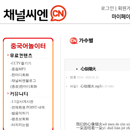
로그인
|
회원
마이페
-CCTV즐기기
心似烟火
-중음MP3
-한마디회화
번호
9514
2020.01.21
|
-채널씨엔블로그
心似烟火.mp3
(종료)한마디회화
파일1
(6.29 MB)
|
-1:1강사게시판
-전체회원 POINT 내역
-발음익히기
-왕초보회화
我们的心像烟火wǒ men de xīn xià
-타자치는법
一朵连结着一朵yì duǒ lián jié zhe