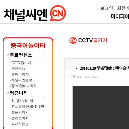
로그인
|
회원
마이페
-CCTV즐기기
2011/11/28 学者预估：明
-중음MP3
-한마디회화
번호
3835
2011.11.25
|
-채널씨엔블로그
(종료)한마디회화
-1:1강사게시판
-전체회원 POINT 내역
-발음익히기
-왕초보회화
-타자치는법